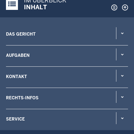
IM ÜBERBLICK
Justiz-Portal im Überblick:
INHALT
DAS GERICHT
AUFGABEN
KONTAKT
RECHTS-INFOS
SERVICE