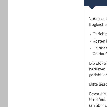
Vorausset
Begleichu
Gericht
Kosten 
Geldbet
Geldauf
Die Elekt
bedürfen.
gerichtli
Bitte beac
Bevor die 
Umständen
um über d