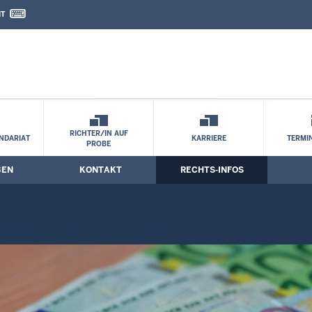
IT
nd Kontaktformular
ostenmarke
RICHTER/IN AUF
NDARIAT
KARRIERE
TERMI
PROBE
BEN
KONTAKT
RECHTS-INFOS