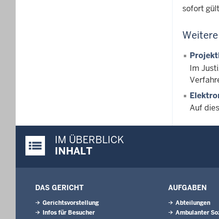
sofort gül
Weitere
Projek
Im Just
Verfahr
Elektr
Auf die
IM ÜBERBLICK
Justiz-Portal im Überblick:
INHALT
DAS GERICHT
AUFGABEN
Gerichtsvorstellung
Abteilungen
Infos für Besucher
Ambulanter Soz